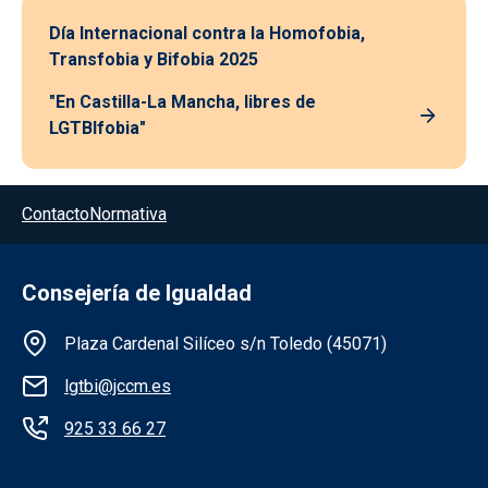
Día Internacional contra la Homofobia,
Transfobia y Bifobia 2025
"En Castilla-La Mancha, libres de
LGTBIfobia"
Menú del pie
Contacto
Normativa
Consejería de Igualdad
Información de la institución
Plaza Cardenal Silíceo s/n Toledo (45071)
lgtbi@jccm.es
925 33 66 27