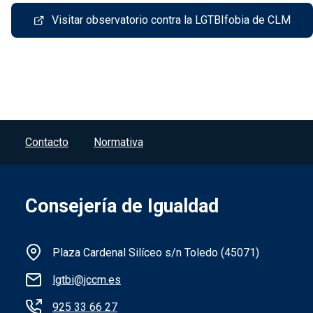
Visitar observatorio contra la LGTBIfobia de CLM
Menú del pie
Contacto
Normativa
Consejería de Igualdad
Información de la institución
Plaza Cardenal Silíceo s/n Toledo (45071)
lgtbi@jccm.es
925 33 66 27