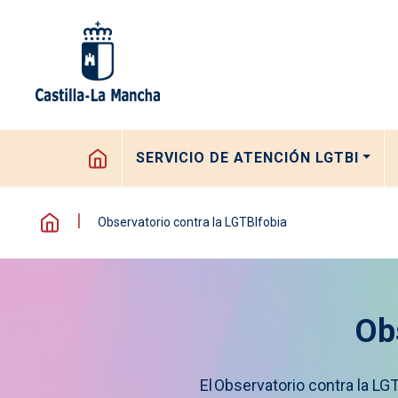
Pasar al contenido principal
Navegación principal
SERVICIO DE ATENCIÓN LGTBI
Observatorio contra la LGTBIfobia
Ob
El Observatorio contra la L