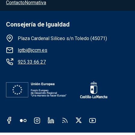
Menú del pie
Contacto
Normativa
Consejería de Igualdad
Información de la institución
Plaza Cardenal Silíceo s/n Toledo (45071)
lgtbi@jccm.es
925 33 66 27
Redes sociales JCCM